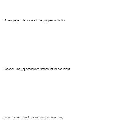
Mitteln gegen die andere Untergruppe durch. Das
Löschen von gegnerischem Material ist jedoch nicht
erlaubt. Nach Ablauf der Zeit steht es euch frei,