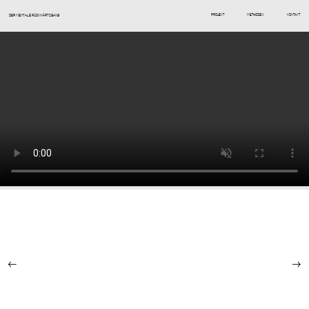
DER MENTALE RÜCKWÄRTSGANG
PROJEKT
METHODEN
KONTAKT
←
→