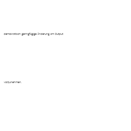
demokratisch geringfügige Änderung am Output
vorzunehmen.