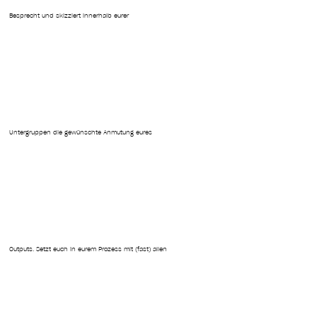
Besprecht und skizziert innerhalb eurer
Untergruppen die gewünschte Anmutung eures
Outputs. Setzt euch in eurem Prozess mit (fast) allen